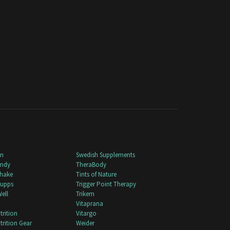
nn
Swedish Supplements
andy
TheraBody
shake
Tints of Nature
Supps
Trigger Point Therapy
Well
Trikem
Vitaprana
trition
Vitargo
trition Gear
Weider