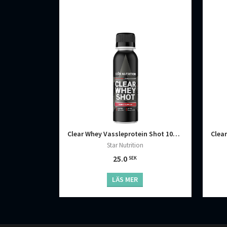
Clear Whey Vassleprotein Shot 100 ml
Star Nutrition
25.0
SEK
LÄS MER