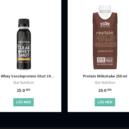
Clear Whey Vassleprotein Shot 100 ml
Protein Milkshake 250 ml
Star Nutrition
Star Nutrition
25.0
20.0
SEK
SEK
LÄS MER
LÄS MER