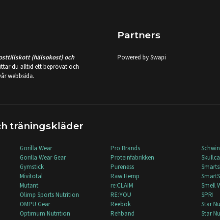
Partners
sttillskott (hälsokost) och
Powered by Swapi
hittar du alltid ett beprövat och
 vår webbsida.
h träningskläder
Gorilla Wear
Pro Brands
Schwi
Gorilla Wear Gear
Proteinfabrikken
Skullc
Gymstick
Pureness
Smart
Mivitotal
Raw Hemp
Smart
Mutant
re:CLAIM
Smell 
Olimp Sports Nutrition
RE:YOU
SPRI
OMPU Gear
Reebok
Star Nu
Optimum Nutrition
Rehband
Star Nu