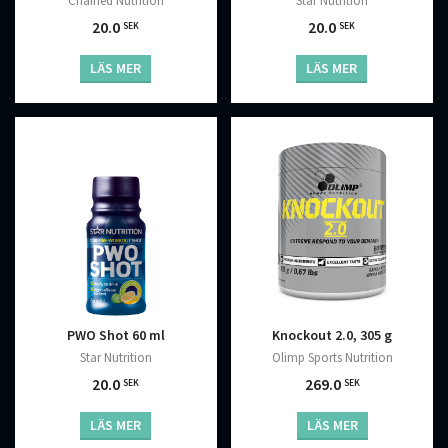
Star Nutrition
Chained Nutrition
20.0
20.0
SEK
SEK
LÄS MER
LÄS MER
PWO Shot 60 ml
Knockout 2.0, 305 g
Star Nutrition
Olimp Sports Nutrition
20.0
269.0
SEK
SEK
LÄS MER
LÄS MER