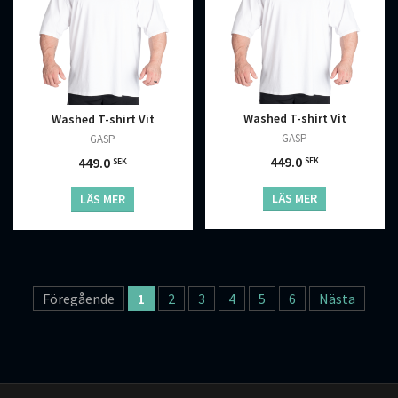
Washed T-shirt Vit
Washed T-shirt Vit
GASP
GASP
449.0
449.0
SEK
SEK
LÄS MER
LÄS MER
Föregående
1
2
3
4
5
6
Nästa