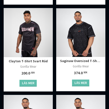
Saginaw Oversized T-Shirt, Washed Black
Clayton T-Shirt Svart Röd
Gorilla Wear
Gorilla Wear
374.0
200.0
SEK
SEK
LÄS MER
LÄS MER