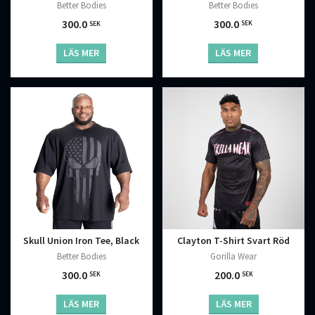
Better Bodies
Better Bodies
300.0
300.0
SEK
SEK
LÄS MER
LÄS MER
Skull Union Iron Tee, Black
Clayton T-Shirt Svart Röd
Better Bodies
Gorilla Wear
300.0
200.0
SEK
SEK
LÄS MER
LÄS MER