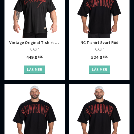
Vintage Original T-shirt Tvättad Svart Röd
NC T-shirt Svart Röd
GASP
GASP
449.0
524.0
SEK
SEK
LÄS MER
LÄS MER