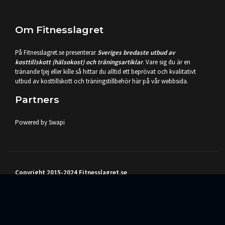
Om Fitnesslagret
På Fitnesslagret.se presenterar
Sveriges bredaste utbud av
kosttillskott (hälsokost) och träningsartiklar
. Vare sig du är en
tränande tjej eller kille så hittar du alltid ett beprövat och kvalitativt
utbud av kosttillskott och träningstillbehör här på vår webbsida.
Partners
Powered by Swapi
Copyright 2015-2024 Fitnesslagret.se
Sveriges bredaste utbud av kosttillskott (hälsokost) och träningsartiklar
samlat på en plats.