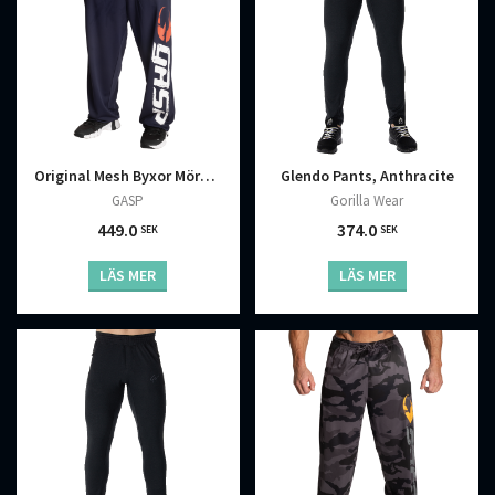
Original Mesh Byxor Mörkblå
Glendo Pants, Anthracite
GASP
Gorilla Wear
449.0
374.0
SEK
SEK
LÄS MER
LÄS MER