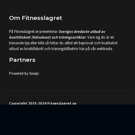
Om Fitnesslagret
På Fitnesslagret.se presenterar
Sveriges bredaste utbud av
kosttillskott (hälsokost) och träningsartiklar
. Vare sig du är en
tränande tjej eller kille så hittar du alltid ett beprövat och kvalitativt
utbud av kosttillskott och träningstillbehör här på vår webbsida.
Partners
Powered by Swapi
Copyright 2015-2024 Fitnesslagret.se
Sveriges bredaste utbud av kosttillskott (hälsokost) och träningsartiklar
samlat på en plats.