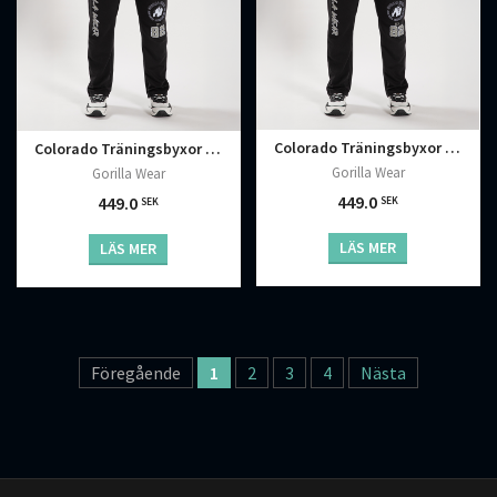
Colorado Träningsbyxor Svart
Colorado Träningsbyxor Svart
Gorilla Wear
Gorilla Wear
449.0
449.0
SEK
SEK
LÄS MER
LÄS MER
Föregående
1
2
3
4
Nästa