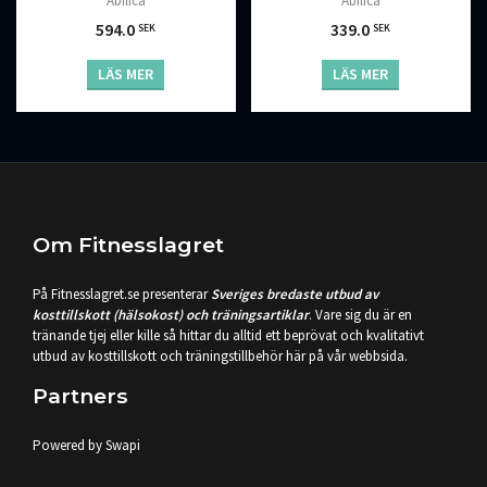
Abilica
Abilica
339.0
594.0
SEK
SEK
LÄS MER
LÄS MER
Om Fitnesslagret
På Fitnesslagret.se presenterar
Sveriges bredaste utbud av
kosttillskott (hälsokost) och träningsartiklar
. Vare sig du är en
tränande tjej eller kille så hittar du alltid ett beprövat och kvalitativt
utbud av kosttillskott och träningstillbehör här på vår webbsida.
Partners
Powered by Swapi