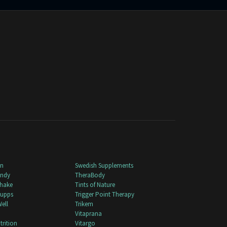
nn
Swedish Supplements
andy
TheraBody
shake
Tints of Nature
Supps
Trigger Point Therapy
Well
Trikem
Vitaprana
trition
Vitargo