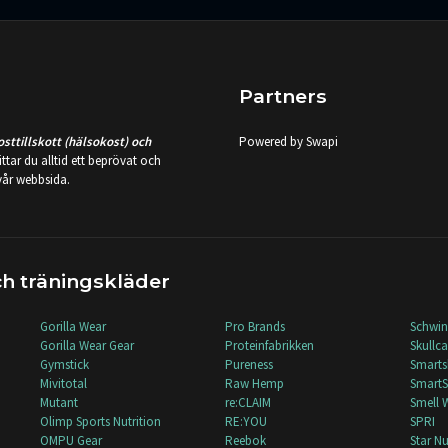
Partners
sttillskott (hälsokost) och
Powered by Swapi
hittar du alltid ett beprövat och
 vår webbsida.
h träningskläder
Gorilla Wear
Pro Brands
Schwi
Gorilla Wear Gear
Proteinfabrikken
Skullc
Gymstick
Pureness
Smart
Mivitotal
Raw Hemp
Smart
Mutant
re:CLAIM
Smell 
Olimp Sports Nutrition
RE:YOU
SPRI
OMPU Gear
Reebok
Star Nu